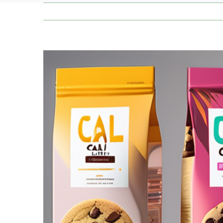
Zeige
grösseres
Bild