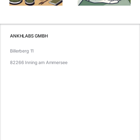
Cannabis und
was Sie
e
Autofahren
wissen sollten
wissen
müssen
ANKHLABS GMBH
Billerberg 11
82266 Inning am Ammersee