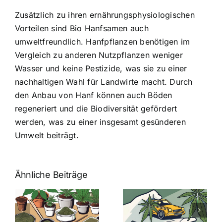
Zusätzlich zu ihren ernährungsphysiologischen
Vorteilen sind Bio Hanfsamen auch
umweltfreundlich. Hanfpflanzen benötigen im
Vergleich zu anderen Nutzpflanzen weniger
Wasser und keine Pestizide, was sie zu einer
nachhaltigen Wahl für Landwirte macht. Durch
den Anbau von Hanf können auch Böden
regeneriert und die Biodiversität gefördert
werden, was zu einer insgesamt gesünderen
Umwelt beiträgt.
Ähnliche Beiträge
Neue THC-
Grenzwert-
Cannabis
men
Regelung:
Samen
:
Was Sie über
kaufen: Alles