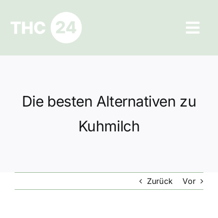
Zum
Inhalt
Tog
springen
Navi
Ratgeber
Hilfe und Kontakt
Die besten Alternativen zu
Datenschutz
Kuhmilch
Impressum
Zurück
Vor