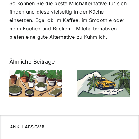
So können Sie die beste Milchalternative für sich
finden und diese vielseitig in der Küche
einsetzen. Egal ob im Kaffee, im Smoothie oder
beim Kochen und Backen – Milchalternativen
bieten eine gute Alternative zu Kuhmilch.
Ähnliche Beiträge
Neue THC-
Grenzwert-
Cannabis
men
Regelung:
Samen
:
Was Sie über
kaufen: Alles
Cannabis und
was Sie
e
Autofahren
wissen sollten
wissen
müssen
ANKHLABS GMBH