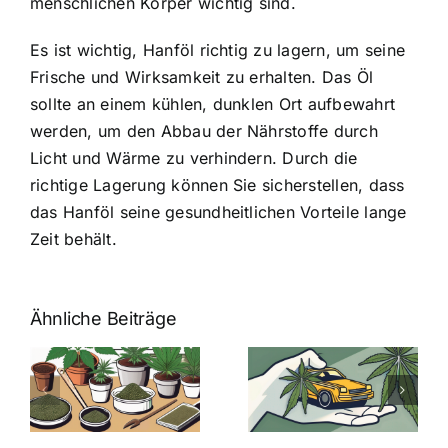
menschlichen Körper wichtig sind.
Es ist wichtig, Hanföl richtig zu lagern, um seine
Frische und Wirksamkeit zu erhalten. Das Öl
sollte an einem kühlen, dunklen Ort aufbewahrt
werden, um den Abbau der Nährstoffe durch
Licht und Wärme zu verhindern. Durch die
richtige Lagerung können Sie sicherstellen, dass
das Hanföl seine gesundheitlichen Vorteile lange
Zeit behält.
Ähnliche Beiträge
Neue THC-
Grenzwert-
Cannabis
men
Regelung:
Samen
:
Was Sie über
kaufen: Alles
Cannabis und
was Sie
e
Autofahren