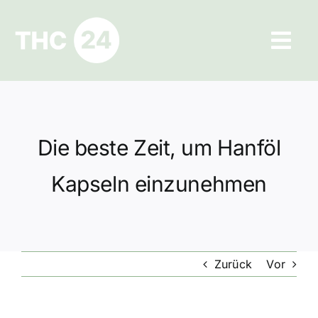
Zum
Inhalt
Tog
springen
Navi
Ratgeber
Hilfe und Kontakt
Die beste Zeit, um Hanföl
Datenschutz
Kapseln einzunehmen
Impressum
Zurück
Vor