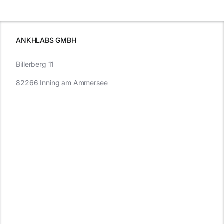
wissen sollten
wissen
müssen
ANKHLABS GMBH
Billerberg 11
82266 Inning am Ammersee