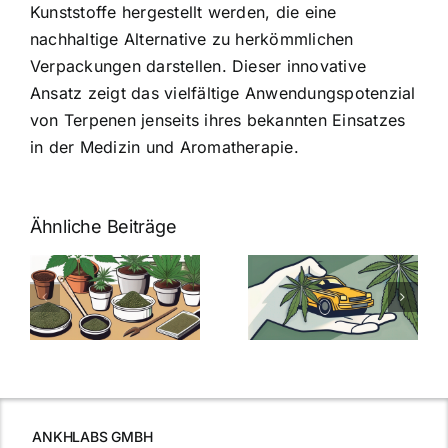
Kunststoffe hergestellt werden, die eine
nachhaltige Alternative zu herkömmlichen
Verpackungen darstellen. Dieser innovative
Ansatz zeigt das vielfältige Anwendungspotenzial
von Terpenen jenseits ihres bekannten Einsatzes
in der Medizin und Aromatherapie.
Ähnliche Beiträge
Neue THC-
Grenzwert-
Cannabis
men
Regelung:
Samen
:
Was Sie über
kaufen: Alles
Cannabis und
was Sie
e
Autofahren
wissen sollten
wissen
müssen
ANKHLABS GMBH