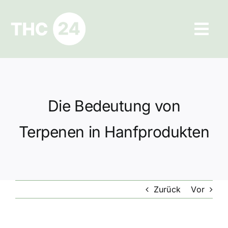
Zum
Inhalt
Tog
springen
Navi
Ratgeber
Hilfe und Kontakt
Die Bedeutung von
Datenschutz
Terpenen in Hanfprodukten
Impressum
Zurück
Vor