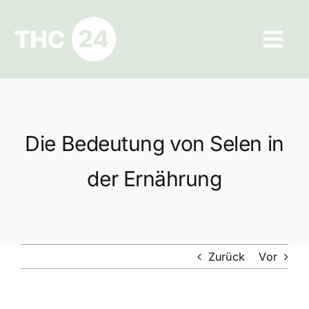
Zum
Inhalt
Tog
springen
Navi
Ratgeber
Hilfe und Kontakt
Die Bedeutung von Selen in
Datenschutz
der Ernährung
Impressum
Zurück
Vor