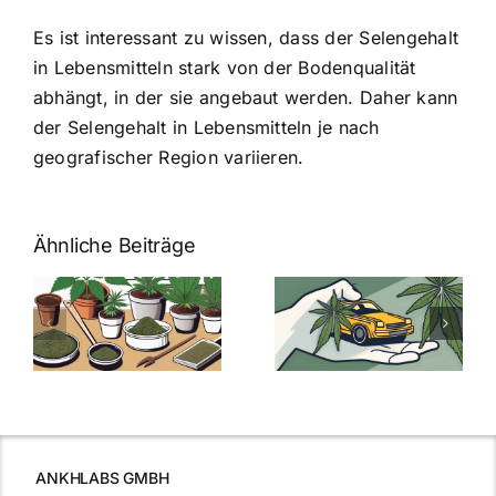
Es ist interessant zu wissen, dass der Selengehalt
in Lebensmitteln stark von der Bodenqualität
abhängt, in der sie angebaut werden. Daher kann
der Selengehalt in Lebensmitteln je nach
geografischer Region variieren.
Ähnliche Beiträge
Neue THC-
Grenzwert-
Cannabis
men
Regelung:
Samen
:
Was Sie über
kaufen: Alles
Cannabis und
was Sie
e
Autofahren
wissen sollten
wissen
müssen
ANKHLABS GMBH