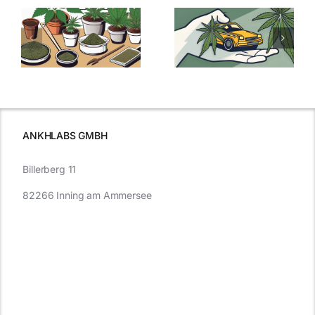
Grenzwert-
Cannabis
men
Regelung:
Samen
:
Was Sie über
kaufen: Alles
Cannabis und
was Sie
e
Autofahren
wissen sollten
wissen
müssen
ANKHLABS GMBH
Billerberg 11
82266 Inning am Ammersee