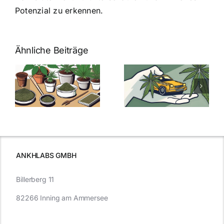
Potenzial zu erkennen.
Ähnliche Beiträge
Neue THC-
Grenzwert-
Cannabis
men
Regelung:
Samen
:
Was Sie über
kaufen: Alles
Cannabis und
was Sie
e
Autofahren
wissen sollten
wissen
müssen
ANKHLABS GMBH
Billerberg 11
82266 Inning am Ammersee