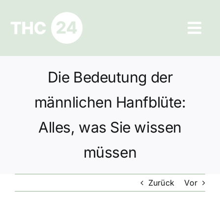
Zum
Inhalt
Tog
springen
Navi
Ratgeber
Die Bedeutung der
Hilfe und Kontakt
männlichen Hanfblüte:
Datenschutz
Alles, was Sie wissen
müssen
Impressum
Zurück
Vor