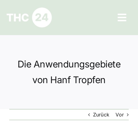
Zum
Inhalt
Tog
springen
Navi
Ratgeber
Hilfe und Kontakt
Die Anwendungsgebiete
Datenschutz
von Hanf Tropfen
Impressum
Zurück
Vor