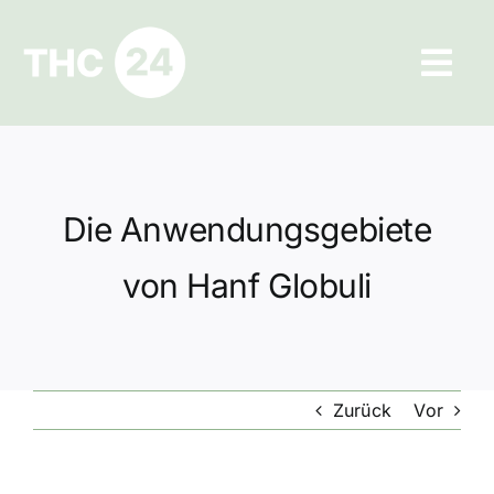
Zum
Inhalt
Tog
springen
Navi
Ratgeber
Hilfe und Kontakt
Die Anwendungsgebiete
Datenschutz
von Hanf Globuli
Impressum
Zurück
Vor