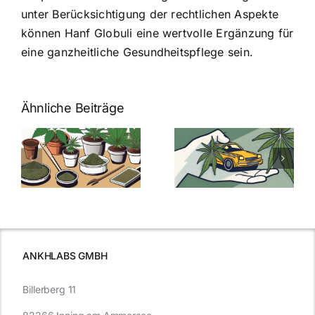
unter Berücksichtigung der rechtlichen Aspekte
können Hanf Globuli eine wertvolle Ergänzung für
eine ganzheitliche Gesundheitspflege sein.
Ähnliche Beiträge
Neue THC-
Grenzwert-
Cannabis
men
Regelung:
Samen
:
Was Sie über
kaufen: Alles
Cannabis und
was Sie
e
Autofahren
wissen sollten
wissen
müssen
ANKHLABS GMBH
Billerberg 11