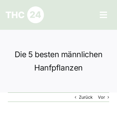
Zum
Inhalt
Tog
springen
Navi
Ratgeber
Hilfe und Kontakt
Die 5 besten männlichen
Datenschutz
Hanfpflanzen
Impressum
Zurück
Vor