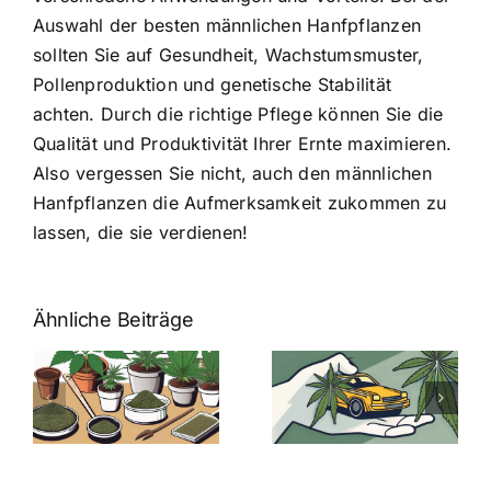
Auswahl der besten männlichen Hanfpflanzen
sollten Sie auf Gesundheit, Wachstumsmuster,
Pollenproduktion und genetische Stabilität
achten. Durch die richtige Pflege können Sie die
Qualität und Produktivität Ihrer Ernte maximieren.
Also vergessen Sie nicht, auch den männlichen
Hanfpflanzen die Aufmerksamkeit zukommen zu
lassen, die sie verdienen!
Ähnliche Beiträge
Neue THC-
Grenzwert-
Cannabis
men
Regelung:
Samen
:
Was Sie über
kaufen: Alles
Cannabis und
was Sie
e
Autofahren
wissen sollten
wissen