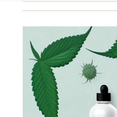
Zeige
grösseres
Bild