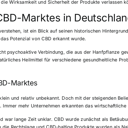
f die Wirksamkeit und Sicherheit der Produkte verlassen k
CBD-Marktes in Deutschla
stehen, ist ein Blick auf seinen historischen Hintergrun
s das Potenzial von CBD erkannt wurde.
icht psychoaktive Verbindung, die aus der Hanfpflanze gew
türliches Heilmittel für verschiedene gesundheitliche P
CBD-Marktes
lein und relativ unbekannt. Doch mit der steigenden Bel
Immer mehr Unternehmen erkannten das wirtschaftliche P
nd war lange Zeit unklar. CBD wurde zunächst als Betäubu
ich die Rechtslage und CBD-haltige Produkte wurden als N