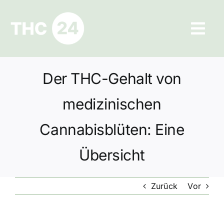
Zum
Inhalt
Tog
springen
Navi
Ratgeber
Der THC-Gehalt von
Hilfe und Kontakt
medizinischen
Datenschutz
Cannabisblüten: Eine
Übersicht
Impressum
Zurück
Vor