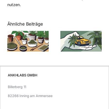
nutzen.
Ähnliche Beiträge
Neue THC-
Grenzwert-
Cannabis
men
Regelung:
Samen
:
Was Sie über
kaufen: Alles
Cannabis und
was Sie
e
Autofahren
wissen sollten
wissen
müssen
ANKHLABS GMBH
Billerberg 11
82266 Inning am Ammersee