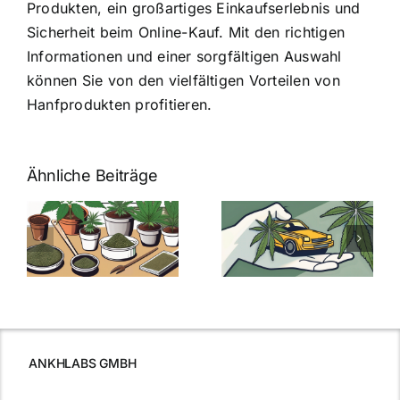
Produkten, ein großartiges Einkaufserlebnis und
Sicherheit beim Online-Kauf. Mit den richtigen
Informationen und einer sorgfältigen Auswahl
können Sie von den vielfältigen Vorteilen von
Hanfprodukten profitieren.
Ähnliche Beiträge
Neue THC-
Grenzwert-
Cannabis
men
Regelung:
Samen
:
Was Sie über
kaufen: Alles
Cannabis und
was Sie
e
Autofahren
wissen sollten
wissen
müssen
ANKHLABS GMBH