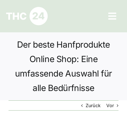
Zum
Inhalt
Tog
springen
Navi
Ratgeber
Der beste Hanfprodukte
Hilfe und Kontakt
Online Shop: Eine
Datenschutz
umfassende Auswahl für
alle Bedürfnisse
Impressum
Zurück
Vor