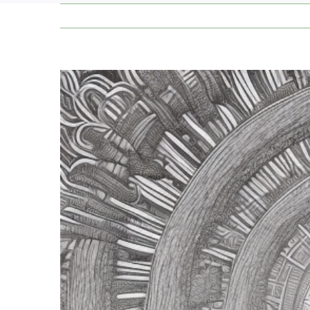
Zeige
grösseres
Bild