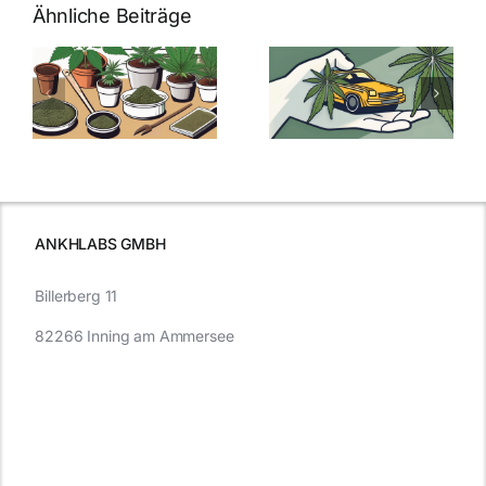
Ähnliche Beiträge
Neue THC-
Grenzwert-
Cannabis
men
Regelung:
Samen
:
Was Sie über
kaufen: Alles
Cannabis und
was Sie
e
Autofahren
wissen sollten
wissen
müssen
ANKHLABS GMBH
Billerberg 11
82266 Inning am Ammersee