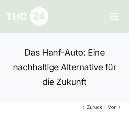
Zum
Inhalt
Tog
springen
Navi
Ratgeber
Das Hanf-Auto: Eine
Hilfe und Kontakt
nachhaltige Alternative für
Datenschutz
die Zukunft
Impressum
Zurück
Vor