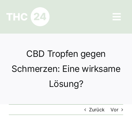
Zum
Inhalt
Tog
springen
Navi
Ratgeber
CBD Tropfen gegen
Hilfe und Kontakt
Schmerzen: Eine wirksame
Datenschutz
Lösung?
Impressum
Zurück
Vor