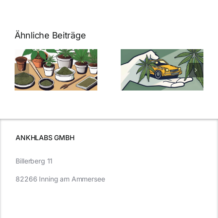
Ähnliche Beiträge
Neue THC-
Grenzwert-
Cannabis
men
Regelung:
Samen
:
Was Sie über
kaufen: Alles
Cannabis und
was Sie
e
Autofahren
wissen sollten
wissen
müssen
ANKHLABS GMBH
Billerberg 11
82266 Inning am Ammersee