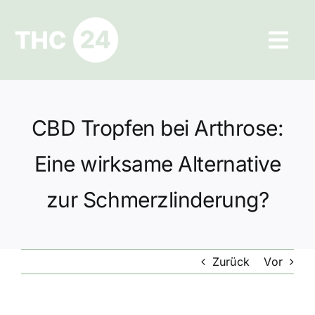
Zum
Inhalt
Tog
springen
Navi
Ratgeber
CBD Tropfen bei Arthrose:
Hilfe und Kontakt
Eine wirksame Alternative
Datenschutz
zur Schmerzlinderung?
Impressum
Zurück
Vor