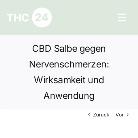
Zum
Inhalt
Tog
springen
Navi
Ratgeber
CBD Salbe gegen
Hilfe und Kontakt
Nervenschmerzen:
Datenschutz
Wirksamkeit und
Anwendung
Impressum
Zurück
Vor