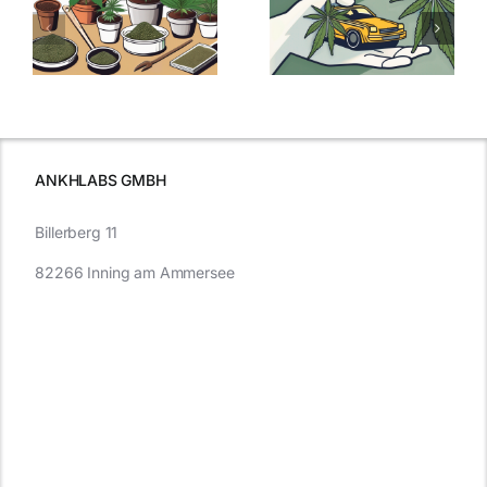
men
Regelung:
Samen
:
Was Sie über
kaufen: Alles
Cannabis und
was Sie
e
Autofahren
wissen sollten
wissen
müssen
ANKHLABS GMBH
Billerberg 11
82266 Inning am Ammersee