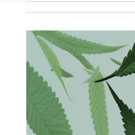
Zeige
grösseres
Bild