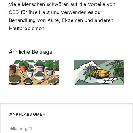
Viele Menschen schwören auf die Vorteile von
CBD für ihre Haut und verwenden es zur
Behandlung von Akne, Ekzemen und anderen
Hautproblemen.
Ähnliche Beiträge
Neue THC-
Grenzwert-
Cannabis
men
Regelung:
Samen
:
Was Sie über
kaufen: Alles
Cannabis und
was Sie
e
Autofahren
wissen sollten
wissen
müssen
ANKHLABS GMBH
Billerberg 11