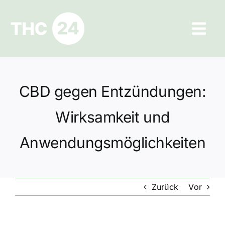
Zum
Inhalt
Tog
springen
Navi
Ratgeber
CBD gegen Entzündungen:
Hilfe und Kontakt
Wirksamkeit und
Datenschutz
Anwendungsmöglichkeiten
Impressum
Zurück
Vor