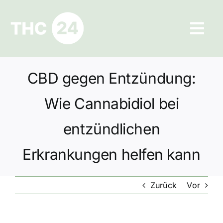
Zum
Inhalt
Tog
springen
Navi
Ratgeber
CBD gegen Entzündung:
Hilfe und Kontakt
Wie Cannabidiol bei
Datenschutz
entzündlichen
Erkrankungen helfen kann
Impressum
Zurück
Vor