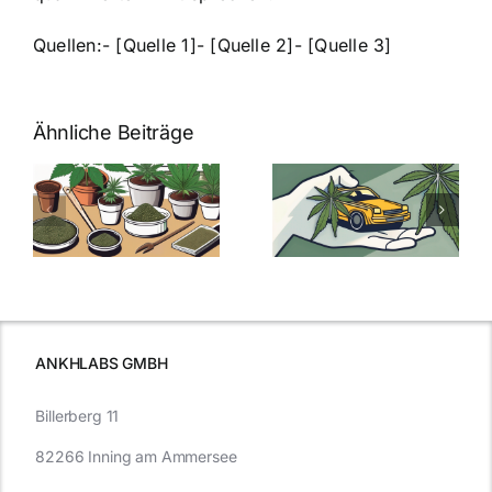
Quellen:- [Quelle 1]- [Quelle 2]- [Quelle 3]
Ähnliche Beiträge
Neue THC-
Grenzwert-
Cannabis
men
Regelung:
Samen
:
Was Sie über
kaufen: Alles
Cannabis und
was Sie
e
Autofahren
wissen sollten
wissen
müssen
ANKHLABS GMBH
Billerberg 11
82266 Inning am Ammersee