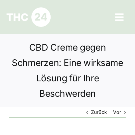
Zum
Inhalt
Tog
springen
Navi
Ratgeber
CBD Creme gegen
Hilfe und Kontakt
Schmerzen: Eine wirksame
Datenschutz
Lösung für Ihre
Beschwerden
Impressum
Zurück
Vor