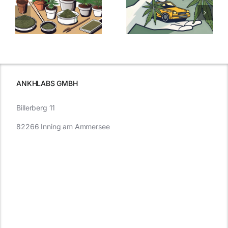
men
Regelung:
Samen
:
Was Sie über
kaufen: Alles
Cannabis und
was Sie
e
Autofahren
wissen sollten
wissen
müssen
ANKHLABS GMBH
Billerberg 11
82266 Inning am Ammersee