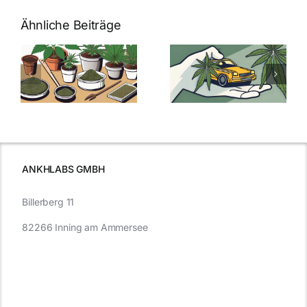
Ähnliche Beiträge
Neue THC-
Grenzwert-
Cannabis
men
Regelung:
Samen
:
Was Sie über
kaufen: Alles
Cannabis und
was Sie
e
Autofahren
wissen sollten
wissen
müssen
ANKHLABS GMBH
Billerberg 11
82266 Inning am Ammersee