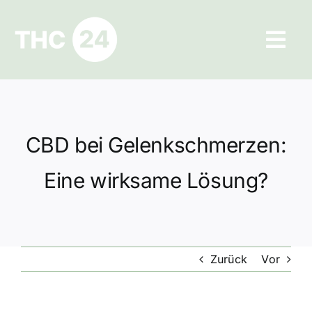
Zum
Inhalt
Tog
springen
Navi
Ratgeber
Hilfe und Kontakt
CBD bei Gelenkschmerzen:
Datenschutz
Eine wirksame Lösung?
Impressum
Zurück
Vor