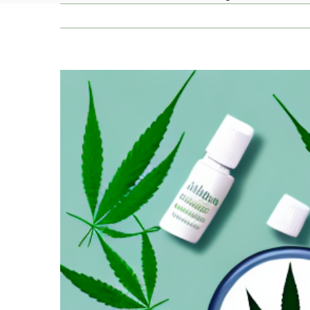
Zeige
grösseres
Bild