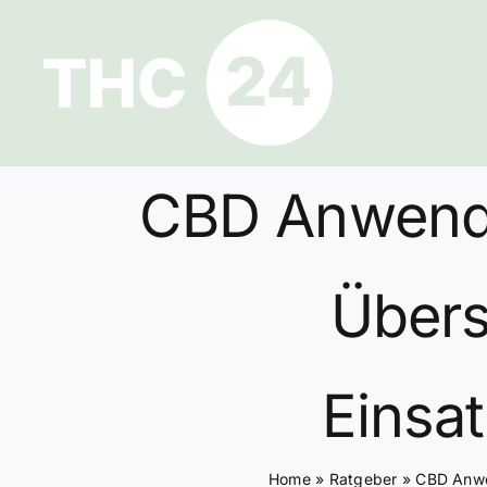
Zum
Inhalt
springen
CBD Anwendu
Übersi
Einsa
Home
»
Ratgeber
»
CBD Anwen