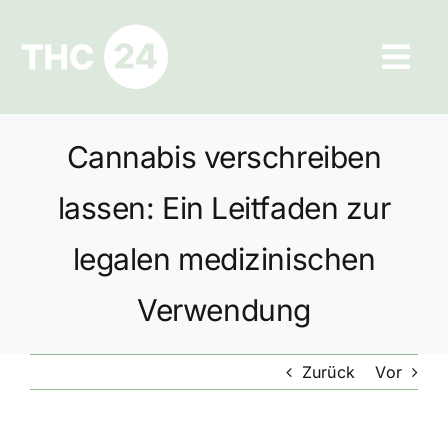
Zum
Inhalt
Tog
springen
Navi
Ratgeber
Cannabis verschreiben
Hilfe und Kontakt
lassen: Ein Leitfaden zur
Datenschutz
legalen medizinischen
Verwendung
Impressum
Zurück
Vor