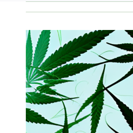
Zeige
grösseres
Bild