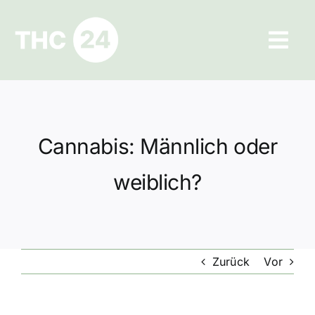
Zum
Inhalt
Tog
springen
Navi
Ratgeber
Hilfe und Kontakt
Cannabis: Männlich oder
Datenschutz
weiblich?
Impressum
Zurück
Vor