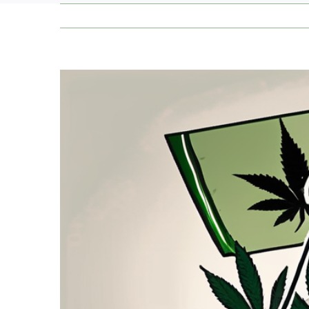
Zeige
grösseres
Bild