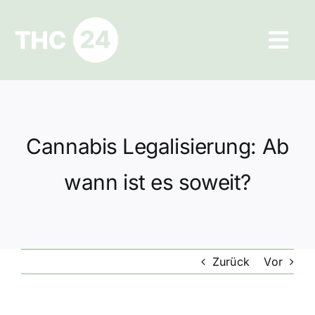
Zum
Inhalt
Tog
springen
Navi
Ratgeber
Hilfe und Kontakt
Cannabis Legalisierung: Ab
Datenschutz
wann ist es soweit?
Impressum
Zurück
Vor