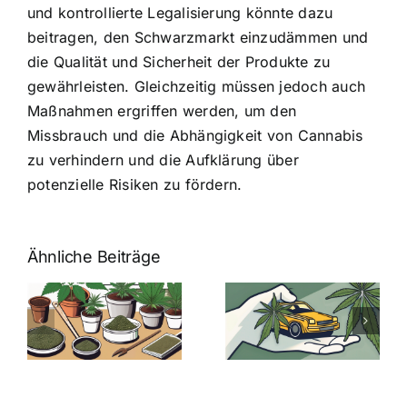
und kontrollierte Legalisierung könnte dazu
beitragen, den Schwarzmarkt einzudämmen und
die Qualität und Sicherheit der Produkte zu
gewährleisten. Gleichzeitig müssen jedoch auch
Maßnahmen ergriffen werden, um den
Missbrauch und die Abhängigkeit von Cannabis
zu verhindern und die Aufklärung über
potenzielle Risiken zu fördern.
Ähnliche Beiträge
Neue THC-
Grenzwert-
Cannabis
men
Regelung:
Samen
:
Was Sie über
kaufen: Alles
Cannabis und
was Sie
e
Autofahren
wissen sollten
wissen