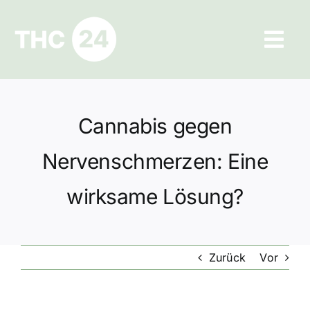
Zum
Inhalt
Tog
springen
Navi
Ratgeber
Cannabis gegen
Hilfe und Kontakt
Nervenschmerzen: Eine
Datenschutz
wirksame Lösung?
Impressum
Zurück
Vor