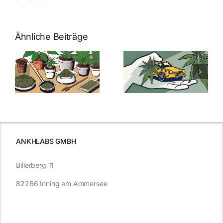
Ähnliche Beiträge
Neue THC-
Grenzwert-
Cannabis
men
Regelung:
Samen
:
Was Sie über
kaufen: Alles
Cannabis und
was Sie
e
Autofahren
wissen sollten
wissen
müssen
ANKHLABS GMBH
Billerberg 11
82266 Inning am Ammersee