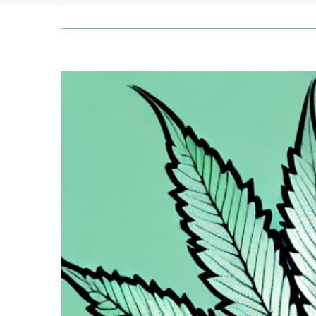
Zeige
grösseres
Bild