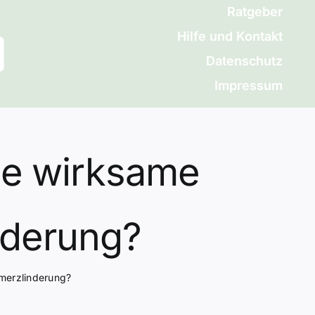
Ratgeber
Hilfe und Kontakt
Datenschutz
Impressum
ne wirksame
nderung?
hmerzlinderung?