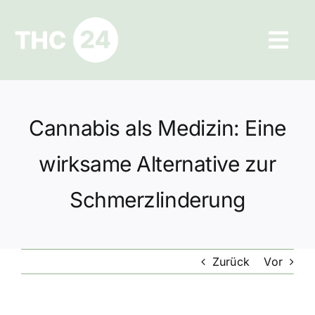
Zum
Inhalt
Tog
springen
Navi
Ratgeber
Cannabis als Medizin: Eine
Hilfe und Kontakt
wirksame Alternative zur
Datenschutz
Schmerzlinderung
Impressum
Zurück
Vor