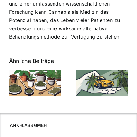
und einer umfassenden wissenschaftlichen
Forschung kann Cannabis als Medizin das
Potenzial haben, das Leben vieler Patienten zu
verbessern und eine wirksame alternative
Behandlungsmethode zur Verfügung zu stellen.
Ähnliche Beiträge
Neue THC-
Grenzwert-
Cannabis
men
Regelung:
Samen
:
Was Sie über
kaufen: Alles
Cannabis und
was Sie
e
Autofahren
wissen sollten
wissen
müssen
ANKHLABS GMBH