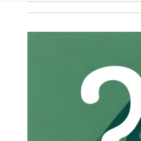
Zeige
grösseres
Bild