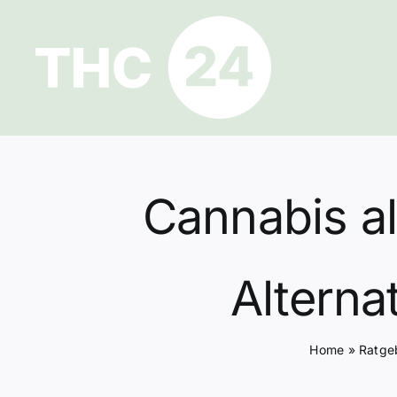
Zum
Inhalt
springen
Cannabis a
Alterna
Home
»
Ratge