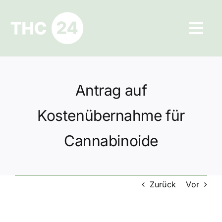
Zum
Inhalt
Tog
springen
Navi
Ratgeber
Antrag auf
Hilfe und Kontakt
Kostenübernahme für
Datenschutz
Cannabinoide
Impressum
Zurück
Vor