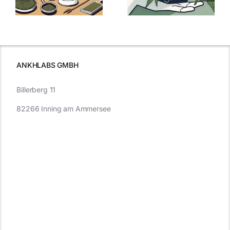
kaufen: Alles
Cannabis und
was Sie
e
Autofahren
wissen sollten
wissen
müssen
ANKHLABS GMBH
Billerberg 11
82266 Inning am Ammersee