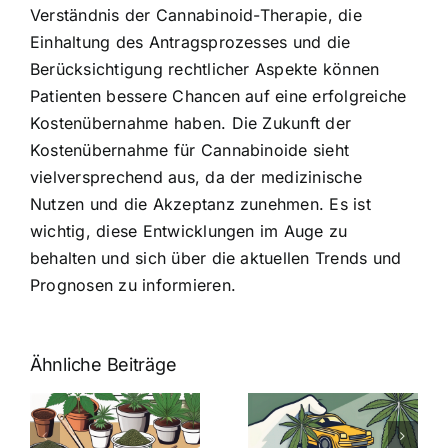
Verständnis der Cannabinoid-Therapie, die
Einhaltung des Antragsprozesses und die
Berücksichtigung rechtlicher Aspekte können
Patienten bessere Chancen auf eine erfolgreiche
Kostenübernahme haben. Die Zukunft der
Kostenübernahme für Cannabinoide sieht
vielversprechend aus, da der medizinische
Nutzen und die Akzeptanz zunehmen. Es ist
wichtig, diese Entwicklungen im Auge zu
behalten und sich über die aktuellen Trends und
Prognosen zu informieren.
Ähnliche Beiträge
Neue THC-
Grenzwert-
Cannabis
men
Regelung:
Samen
:
Was Sie über