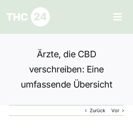
Zum
Inhalt
Tog
springen
Navi
Ratgeber
Ärzte, die CBD
Hilfe und Kontakt
verschreiben: Eine
Datenschutz
umfassende Übersicht
Impressum
Zurück
Vor