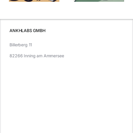
was Sie
e
Autofahren
wissen sollten
wissen
müssen
ANKHLABS GMBH
Billerberg 11
82266 Inning am Ammersee