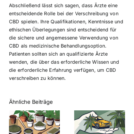
Abschließend lässt sich sagen, dass Ärzte eine
entscheidende Rolle bei der Verschreibung von
CBD spielen. Ihre Qualifikationen, Kenntnisse und
ethischen Überlegungen sind entscheidend für
die sichere und angemessene Verwendung von
CBD als medizinische Behandlungsoption.
Patienten sollten sich an qualifizierte Ärzte
wenden, die über das erforderliche Wissen und
die erforderliche Erfahrung verfügen, um CBD
verschreiben zu können.
Ähnliche Beiträge
Neue THC-
Grenzwert-
Cannabis
men
Regelung:
Samen
:
Was Sie über
kaufen: Alles
Cannabis und