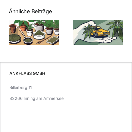
Ähnliche Beiträge
Neue THC-
Grenzwert-
Cannabis
men
Regelung:
Samen
:
Was Sie über
kaufen: Alles
Cannabis und
was Sie
e
Autofahren
wissen sollten
wissen
müssen
ANKHLABS GMBH
Billerberg 11
82266 Inning am Ammersee