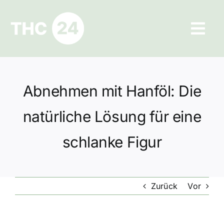
Zum
Inhalt
Tog
springen
Navi
Ratgeber
Abnehmen mit Hanföl: Die
Hilfe und Kontakt
natürliche Lösung für eine
Datenschutz
schlanke Figur
Impressum
Zurück
Vor